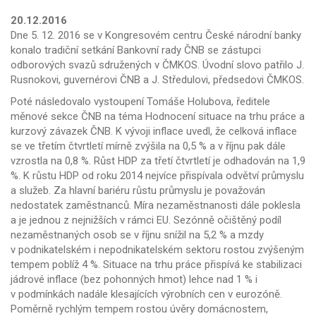
20.12.2016
Dne 5. 12. 2016 se v Kongresovém centru České národní banky
konalo tradiční setkání Bankovní rady ČNB se zástupci
odborových svazů sdružených v ČMKOS. Úvodní slovo patřilo J.
Rusnokovi, guvernérovi ČNB a J. Středulovi, předsedovi ČMKOS.
Poté následovalo vystoupení Tomáše Holubova, ředitele
měnové sekce ČNB na téma Hodnocení situace na trhu práce a
kurzový závazek ČNB. K vývoji inflace uvedl, že celková inflace
se ve třetím čtvrtletí mírně zvýšila na 0,5 % a v říjnu pak dále
vzrostla na 0,8 %. Růst HDP za třetí čtvrtletí je odhadován na 1,9
%. K růstu HDP od roku 2014 nejvíce přispívala odvětví průmyslu
a služeb. Za hlavní bariéru růstu průmyslu je považován
nedostatek zaměstnanců. Míra nezaměstnanosti dále poklesla
a je jednou z nejnižších v rámci EU. Sezónně očištěný podíl
nezaměstnaných osob se v říjnu snížil na 5,2 % a mzdy
v podnikatelském i nepodnikatelském sektoru rostou zvýšeným
tempem poblíž 4 %. Situace na trhu práce přispívá ke stabilizaci
jádrové inflace (bez pohonných hmot) lehce nad 1 % i
v podmínkách nadále klesajících výrobních cen v eurozóně.
Poměrně rychlým tempem rostou úvěry domácnostem,