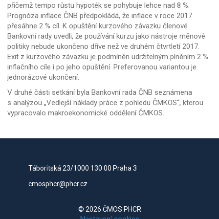
přičemž tempo růstu hypoték se pohybuje lehce nad 8 %.
Prognóza inflace ČNB předpokládá, že inflace v roce 2017
přesáhne 2 % cíl. K opuštění kurzového závazku členové
Bankovní rady uvedli, že používání kurzu jako nástroje měnové
politiky nebude ukončeno dříve než ve druhém čtvrtletí 2017.
Exit z kurzového závazku je podmíněn udržitelným plněním 2 %
inflačního cíle i po jeho opuštění. Preferovanou variantou je
jednorázové ukončení.
V druhé části setkání byla Bankovní rada ČNB seznámena
s analýzou „Vedlejší náklady práce z pohledu ČMKOS“, kterou
vypracovalo makroekonomické oddělení ČMKOS.
Táboritská 23/1000 130 00 Praha 3
cmosphcr@phcr.cz
© 2026 ČMOS PHCR