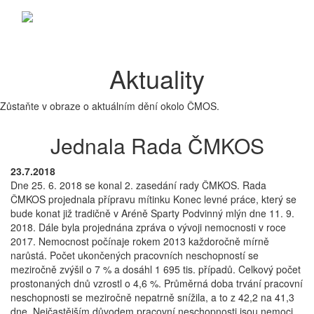
Aktuality
Zůstaňte v obraze o aktuálním dění okolo ČMOS.
Jednala Rada ČMKOS
23.7.2018
Dne 25. 6. 2018 se konal 2. zasedání rady ČMKOS. Rada
ČMKOS projednala přípravu mítinku Konec levné práce, který se
bude konat již tradičně v Aréně Sparty Podvinný mlýn dne 11. 9.
2018. Dále byla projednána zpráva o vývoji nemocnosti v roce
2017. Nemocnost počínaje rokem 2013 každoročně mírně
narůstá. Počet ukončených pracovních neschopností se
meziročně zvýšil o 7 % a dosáhl 1 695 tis. případů. Celkový počet
prostonaných dnů vzrostl o 4,6 %. Průměrná doba trvání pracovní
neschopnosti se meziročně nepatrně snížila, a to z 42,2 na 41,3
dne. Nejčastějším důvodem pracovní neschopnosti jsou nemoci